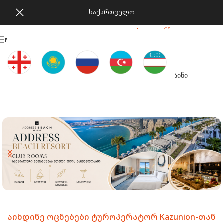
ᲡᲐᲥᲐᲠᲗᲕᲔᲚᲝ
MENU
ტურის ძებნა
ჯავშნების ნახვა
Kazunion ონლაინი
აიხდინე ოცნებები ტუროპერატორ Kazunion-თან